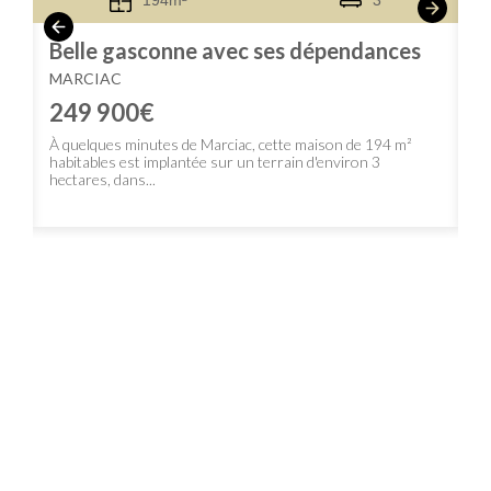
194m²
3
x
Belle gasconne avec ses dépendances
B
v
MARCIAC
M
249 900€
2
À quelques minutes de Marciac, cette maison de 194 m²
habitables est implantée sur un terrain d'environ 3
de
À 
hectares, dans...
co