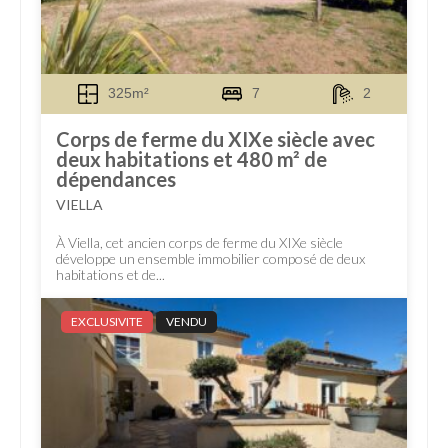
325m²
7
2
Corps de ferme du XIXe siècle avec
deux habitations et 480 m² de
dépendances
VIELLA
À Viella, cet ancien corps de ferme du XIXe siècle
développe un ensemble immobilier composé de deux
habitations et de...
EXCLUSIVITE
VENDU