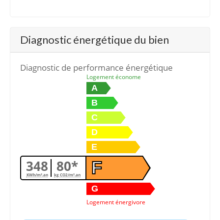
Diagnostic énergétique du bien
Diagnostic de performance énergétique
Logement économe
A
B
C
D
E
348
80*
F
KWh/m².an
kg CO2/m².an
G
Logement énergivore