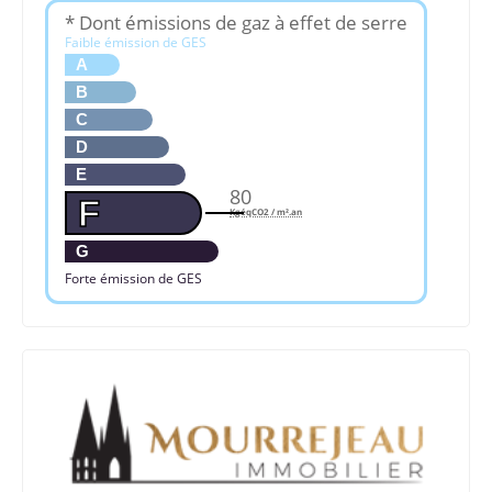
* Dont émissions de gaz à effet de serre
Faible émission de GES
A
B
C
D
E
80
F
KgéqCO2 / m².an
G
Forte émission de GES