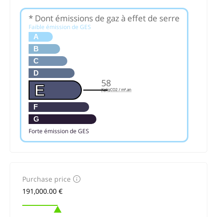
* Dont émissions de gaz à effet de serre
Faible émission de GES
A
B
C
D
58
E
KgéqCO2 / m².an
F
G
Forte émission de GES
Purchase price