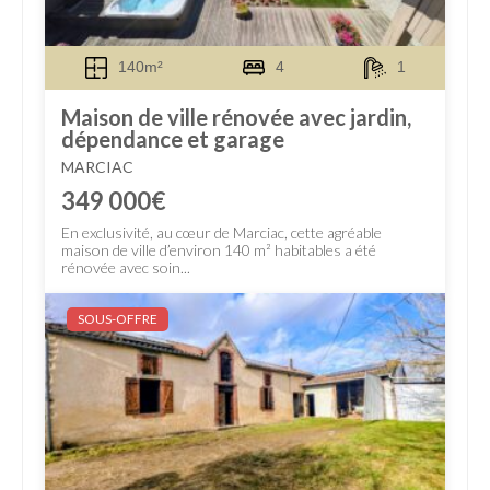
140m²
4
1
Maison de ville rénovée avec jardin,
dépendance et garage
MARCIAC
349 000€
En exclusivité, au cœur de Marciac, cette agréable
maison de ville d’environ 140 m² habitables a été
rénovée avec soin...
SOUS-OFFRE