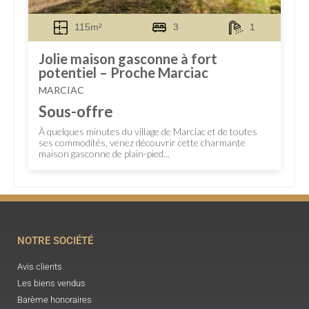
115m²
3
1
Jolie maison gasconne à fort
potentiel – Proche Marciac
MARCIAC
Sous-offre
À quelques minutes du village de Marciac et de toutes
ses commodités, venez découvrir cette charmante
maison gasconne de plain-pied...
NOTRE SOCIÉTÉ
Avis clients
Les biens vendus
Barème honoraires