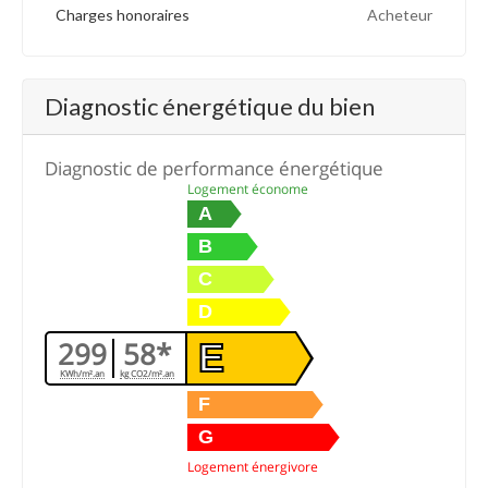
Charges honoraires
Acheteur
Diagnostic énergétique du bien
Diagnostic de performance énergétique
Logement économe
A
B
C
D
299
58*
E
KWh/m².an
kg CO2/m².an
F
G
Logement énergivore