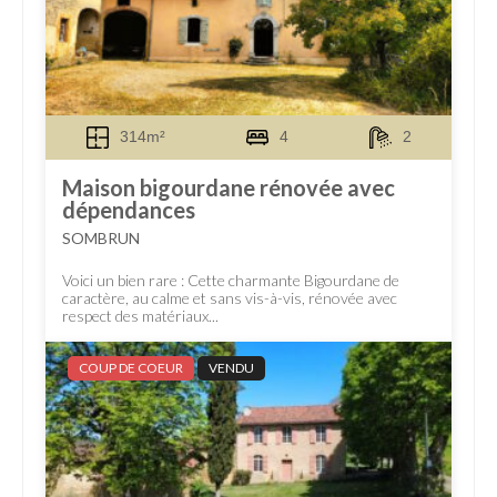
314m²
4
2
Maison bigourdane rénovée avec
dépendances
SOMBRUN
Voici un bien rare : Cette charmante Bigourdane de
caractère, au calme et sans vis-à-vis, rénovée avec
respect des matériaux...
COUP DE COEUR
VENDU