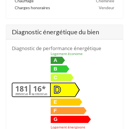
Chauffage
Cheminee
Charges honoraires
Vendeur
Diagnostic énergétique du bien
Diagnostic de performance énergétique
Logement économe
A
B
C
181
16*
D
KWh/m².an
kg CO2/m².an
E
F
G
Logement énergivore