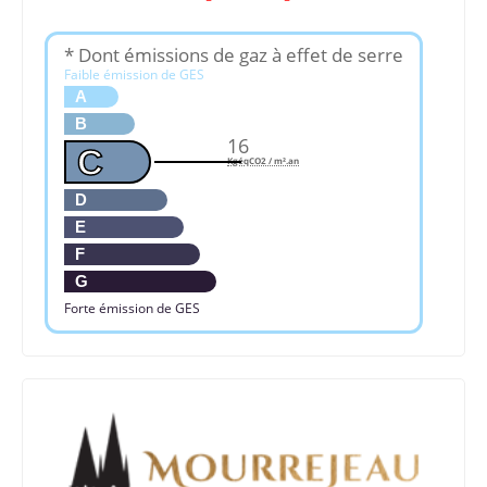
* Dont émissions de gaz à effet de serre
Faible émission de GES
A
B
16
C
KgéqCO2 / m².an
D
E
F
G
Forte émission de GES