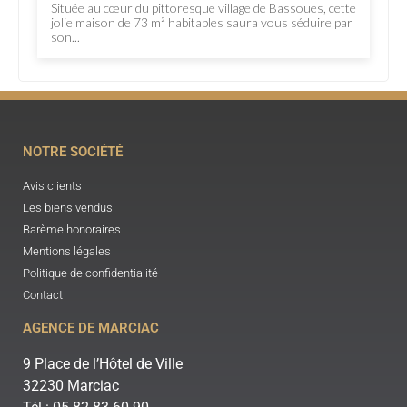
Située au cœur du pittoresque village de Bassoues, cette
jolie maison de 73 m² habitables saura vous séduire par
son...
NOTRE SOCIÉTÉ
Avis clients
Les biens vendus
Barème honoraires
Mentions légales
Politique de confidentialité
Contact
AGENCE DE MARCIAC
9 Place de l’Hôtel de Ville
32230 Marciac