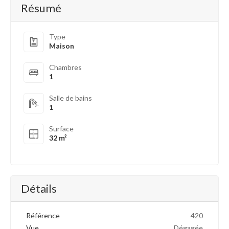
Résumé
Type
Maison
Chambres
1
Salle de bains
1
Surface
32 m²
Détails
Référence
420
Vue
Dégagée