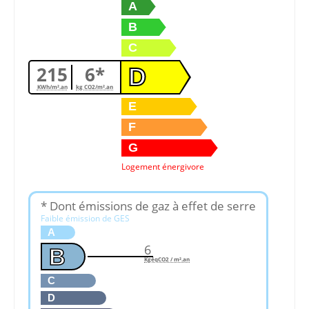
A
B
C
215
6*
D
KWh/m².an
kg CO2/m².an
E
F
G
Logement énergivore
* Dont émissions de gaz à effet de serre
Faible émission de GES
A
6
B
KgéqCO2 / m².an
C
D