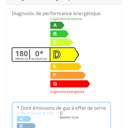
Diagnostic de performance énergétique
Logement économe
A
B
C
180
0*
D
KWh/m².an
kg CO2/m².an
E
F
G
Logement énergivore
* Dont émissions de gaz à effet de serre
0
Faible émission de GES
KgéqCO2 / m².an
A
B