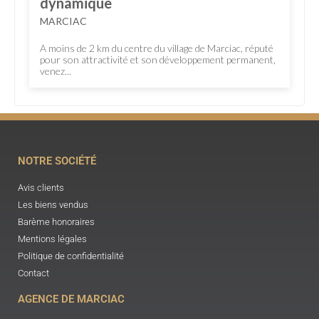
dynamique
MARCIAC
A moins de 2 km du centre du village de Marciac, réputé
pour son attractivité et son développement permanent,
venez...
NOTRE SOCIÉTÉ
Avis clients
Les biens vendus
Barème honoraires
Mentions légales
Politique de confidentialité
Contact
AGENCE DE MARCIAC