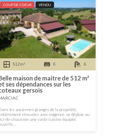
COUP DE COEUR
VENDU
512m²
6
6
Belle maison de maitre de 512 m²
et ses dépendances sur les
coteaux gersois
MARCIAC
Dans les anciennes granges de la propriété,
entièrement rénovées avec exigence, se déploie au
rez-de-chaussée une vaste cuisine équipée
ouverte...