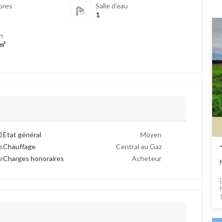
bres
Salle d'eau
1
in
m²
1
Etat général
Moyen
s
Chauffage
Central au Gaz
e
Charges honoraires
Acheteur