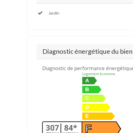
Jardin
Diagnostic énergétique du bien
Diagnostic de performance énergétiqu
Logement économe
A
B
C
D
E
307
84*
F
KWh/m².an
kg CO2/m².an