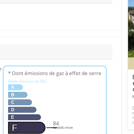
e
* Dont émissions de gaz à effet de serre
Faible émission de GES
A
B
C
D
E
84
F
KgéqCO2 / m².an