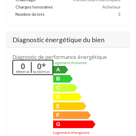
Charges honoraires
Acheteur
Nombre de lots
3
Diagnostic énergétique du bien
Diagnostic de performance énergétique
Logement économe
0
0*
A
KWh/m².an
kg CO2/m².an
B
C
D
E
F
G
Logement énergivore