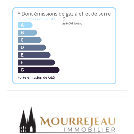
* Dont émissions de gaz à effet de serre
0
Faible émission de GES
KgéqCO2 / m².an
A
B
C
D
E
F
G
Forte émission de GES