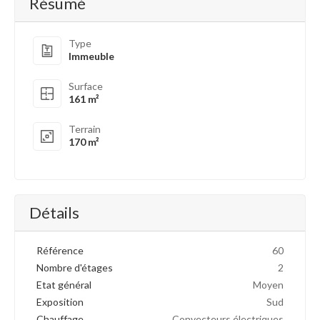
Résumé
Type
Immeuble
Surface
161 m²
Terrain
170 m²
Détails
Référence
60
Nombre d'étages
2
Etat général
Moyen
Exposition
Sud
Chauffage
Convecteurs électriques